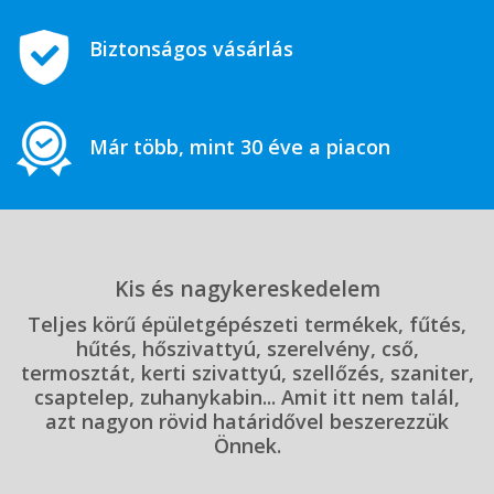
Biztonságos vásárlás
Már több, mint 30 éve a piacon
Kis és nagykereskedelem
Teljes körű épületgépészeti termékek, fűtés,
hűtés, hőszivattyú, szerelvény, cső,
termosztát, kerti szivattyú, szellőzés, szaniter,
csaptelep, zuhanykabin... Amit itt nem talál,
azt nagyon rövid határidővel beszerezzük
Önnek.