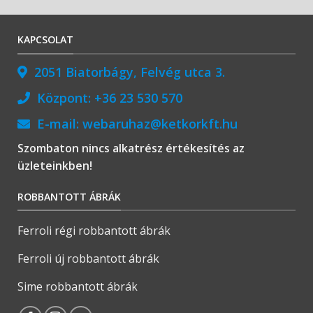
KAPCSOLAT
2051 Biatorbágy, Felvég utca 3.
Központ:
+36 23 530 570
E-mail:
webaruhaz@ketkorkft.hu
Szombaton nincs alkatrész értékesítés az
üzleteinkben!
ROBBANTOTT ÁBRÁK
Ferroli régi robbantott ábrák
Ferroli új robbantott ábrák
Sime robbantott ábrák