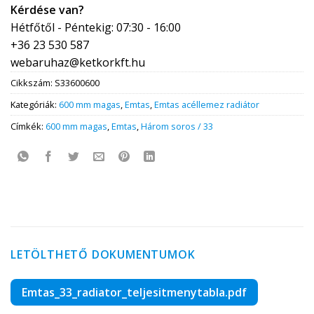
Kérdése van?
Hétfőtől - Péntekig: 07:30 - 16:00
+36 23 530 587
webaruhaz@ketkorkft.hu
Cikkszám:
S33600600
Kategóriák:
600 mm magas
,
Emtas
,
Emtas acéllemez radiátor
Címkék:
600 mm magas
,
Emtas
,
Három soros / 33
LETÖLTHETŐ DOKUMENTUMOK
Emtas_33_radiator_teljesitmenytabla.pdf