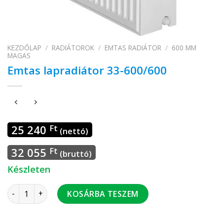
KEZDŐLAP
/
RADIÁTOROK
/
EMTAS RADIÁTOR
/
600 MM
MAGAS
Emtas lapradiátor 33-600/600
25 240
Ft
(nettó)
32 055
Ft
(bruttó)
Készleten
Emtas lapradiátor 33-600/600 mennyiség
KOSÁRBA TESZEM