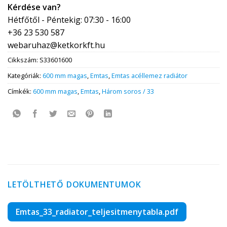
Kérdése van?
Hétfőtől - Péntekig: 07:30 - 16:00
+36 23 530 587
webaruhaz@ketkorkft.hu
Cikkszám:
S33601600
Kategóriák:
600 mm magas
,
Emtas
,
Emtas acéllemez radiátor
Címkék:
600 mm magas
,
Emtas
,
Három soros / 33
LETÖLTHETŐ DOKUMENTUMOK
Emtas_33_radiator_teljesitmenytabla.pdf