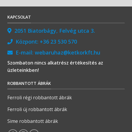
KAPCSOLAT
2051 Biatorbágy, Felvég utca 3.
Központ:
+36 23 530 570
E-mail:
webaruhaz@ketkorkft.hu
Szombaton nincs alkatrész értékesítés az
üzleteinkben!
ROBBANTOTT ÁBRÁK
Ferroli régi robbantott ábrák
Ferroli új robbantott ábrák
Sime robbantott ábrák