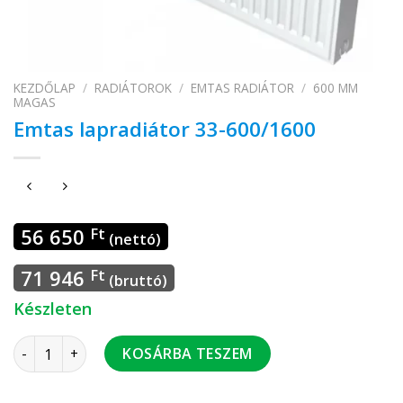
KEZDŐLAP
/
RADIÁTOROK
/
EMTAS RADIÁTOR
/
600 MM
MAGAS
Emtas lapradiátor 33-600/1600
56 650
Ft
(nettó)
71 946
Ft
(bruttó)
Készleten
Emtas lapradiátor 33-600/1600 mennyiség
KOSÁRBA TESZEM