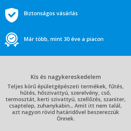
Biztonságos vásárlás
Már több, mint 30 éve a piacon
Kis és nagykereskedelem
Teljes körű épületgépészeti termékek, fűtés,
hűtés, hőszivattyú, szerelvény, cső,
termosztát, kerti szivattyú, szellőzés, szaniter,
csaptelep, zuhanykabin... Amit itt nem talál,
azt nagyon rövid határidővel beszerezzük
Önnek.