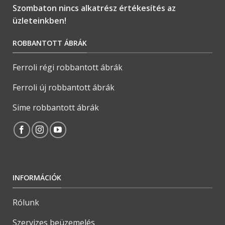
Szombaton nincs alkatrész értékesítés az
üzleteinkben!
ROBBANTOTT ÁBRÁK
Ferroli régi robbantott ábrák
Ferroli új robbantott ábrák
Sime robbantott ábrák
INFORMÁCIÓK
Rólunk
Szervizes beüzemelés