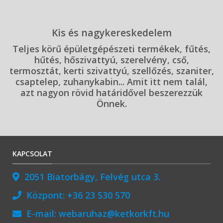
Kis és nagykereskedelem
Teljes körű épületgépészeti termékek, fűtés,
hűtés, hőszivattyú, szerelvény, cső,
termosztát, kerti szivattyú, szellőzés, szaniter,
csaptelep, zuhanykabin... Amit itt nem talál,
azt nagyon rövid határidővel beszerezzük
Önnek.
KAPCSOLAT
2051 Biatorbágy, Felvég utca 3.
Központ:
+36 23 530 570
E-mail:
webaruhaz@ketkorkft.hu