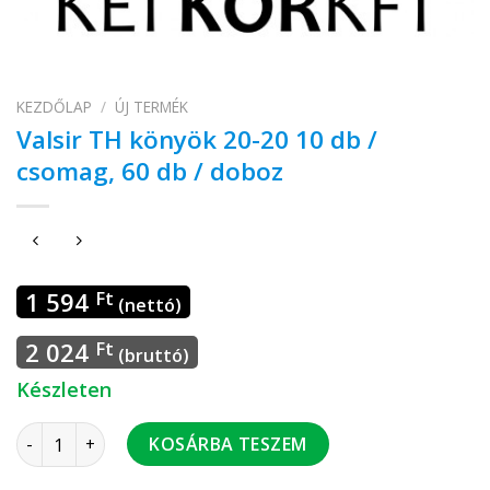
KEZDŐLAP
/
ÚJ TERMÉK
Valsir TH könyök 20-20 10 db /
csomag, 60 db / doboz
1 594
Ft
(nettó)
2 024
Ft
(bruttó)
Készleten
Valsir TH könyök 20-20 10 db / csomag, 60 db / doboz menny
KOSÁRBA TESZEM