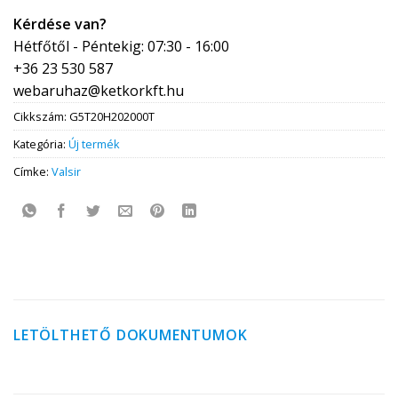
Kérdése van?
Hétfőtől - Péntekig: 07:30 - 16:00
+36 23 530 587
webaruhaz@ketkorkft.hu
Cikkszám:
G5T20H202000T
Kategória:
Új termék
Címke:
Valsir
LETÖLTHETŐ DOKUMENTUMOK