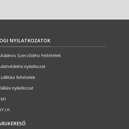
JOGI NYILATKOZATOK
ltalános Szerződési Feltételek
datvédelmi nyilatkozat
zállítási feltételek
lállási nyilatkozat
ÉMI
Y.I.K.
ÁRUKERESŐ