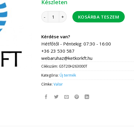
Készleten
Valsir TH könyök 26-26 5 db / csomag, 30 db 
KOSÁRBA TESZEM
Kérdése van?
Hétfőtől - Péntekig: 07:30 - 16:00
+36 23 530 587
webaruhaz@ketkorkft.hu
Cikkszám:
G5T20H263000T
Kategória:
Új termék
Címke:
Valsir