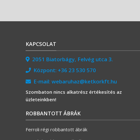
KAPCSOLAT
2051 Biatorbágy, Felvég utca 3.
Központ:
+36 23 530 570
E-mail:
webaruhaz@ketkorkft.hu
Szombaton nincs alkatrész értékesítés az
üzleteinkben!
ROBBANTOTT ÁBRÁK
Ferroli régi robbantott ábrák