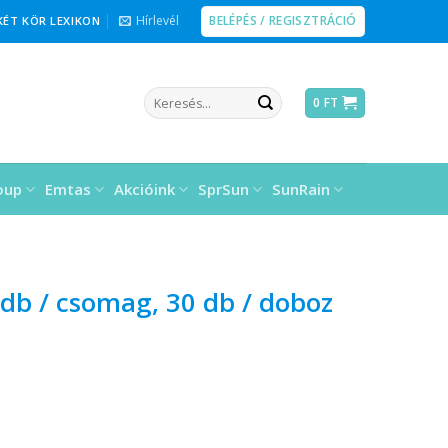
BELÉPÉS / REGISZTRÁCIÓ
Hírlevél
KÉT KÖR LEXIKON
Keresés
0
FT
a
következőre:
oup
Emtas
Akcióink
SprSun
SunRain
 db / csomag, 30 db / doboz