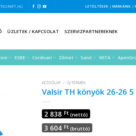
TKORKFT.HU
LETÖLTÉSEK
|
MÁRKÁINK
|
Ő
ÜZLETEK / KAPCSOLAT
SZERVIZPARTNEREKNEK
roni
ESBE
Cordivari
Zilmet
Sanit
WITA
ApenGr
KEZDŐLAP
/
ÚJ TERMÉK
Valsir TH könyök 26-26 5
2 838
Ft
(nettó)
3 604
Ft
(bruttó)