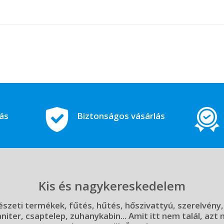
tás
Biztonságos vásárlás
Kis és nagykereskedelem
szeti termékek, fűtés, hűtés, hőszivattyú, szerelvény,
aniter, csaptelep, zuhanykabin... Amit itt nem talál, azt