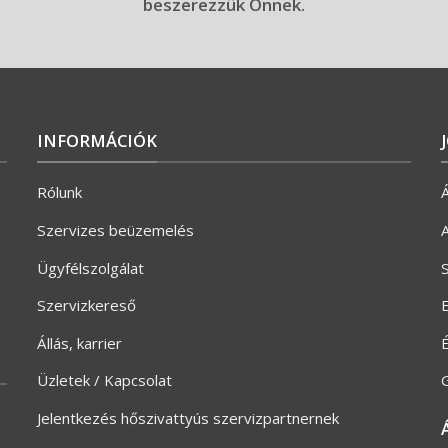
beszerezzük Önnek.
INFORMÁCIÓK
Rólunk
Á
Szervizes beüzemelés
A
Ügyfélszolgálat
S
Szervizkereső
E
Állás, karrier
Üzletek / Kapcsolat
G
Jelentkezés hőszivattyús szervizpartnernek