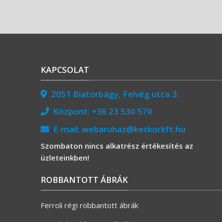
KAPCSOLAT
2051 Biatorbágy, Felvég utca 3.
Központ:
+36 23 530 570
E-mail:
webaruhaz@ketkorkft.hu
Szombaton nincs alkatrész értékesítés az
üzleteinkben!
ROBBANTOTT ÁBRÁK
Ferroli régi robbantott ábrák