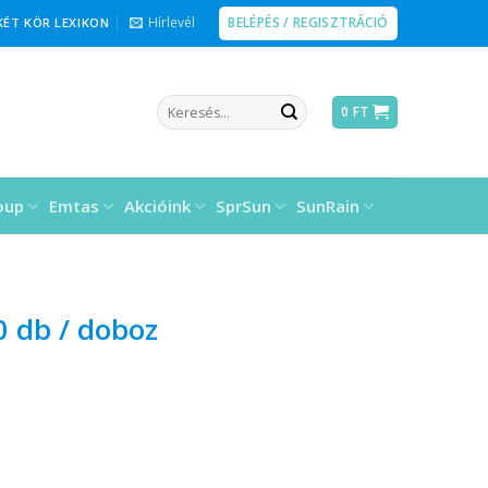
BELÉPÉS / REGISZTRÁCIÓ
Hírlevél
KÉT KÖR LEXIKON
Keresés
0
FT
a
következőre:
oup
Emtas
Akcióink
SprSun
SunRain
0 db / doboz