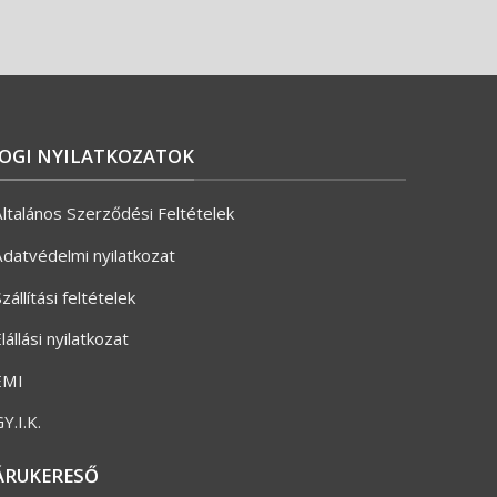
JOGI NYILATKOZATOK
ltalános Szerződési Feltételek
datvédelmi nyilatkozat
zállítási feltételek
lállási nyilatkozat
ÉMI
Y.I.K.
ÁRUKERESŐ