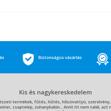
tás
Biztonságos vásárlás
Kis és nagykereskedelem
szeti termékek, fűtés, hűtés, hőszivattyú, szerelvény,
aniter, csaptelep, zuhanykabin... Amit itt nem talál, azt