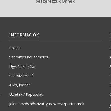
beszerezzük Önnek.
INFORMÁCIÓK
Rólunk
Á
Szervizes beüzemelés
A
Ügyfélszolgálat
S
Szervizkereső
E
Állás, karrier
Üzletek / Kapcsolat
G
Jelentkezés hőszivattyús szervizpartnernek