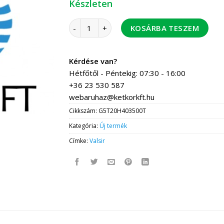
Készleten
Valsir TH könyök 40-40 10 db / doboz mennyi
KOSÁRBA TESZEM
Kérdése van?
Hétfőtől - Péntekig: 07:30 - 16:00
+36 23 530 587
webaruhaz@ketkorkft.hu
Cikkszám:
G5T20H403500T
Kategória:
Új termék
Címke:
Valsir