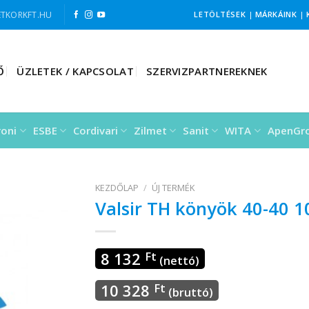
TKORKFT.HU
LETÖLTÉSEK
|
MÁRKÁINK
|
Ő
ÜZLETEK / KAPCSOLAT
SZERVIZPARTNEREKNEK
roni
ESBE
Cordivari
Zilmet
Sanit
WITA
ApenGr
KEZDŐLAP
/
ÚJ TERMÉK
Valsir TH könyök 40-40 1
8 132
Ft
(nettó)
10 328
Ft
(bruttó)