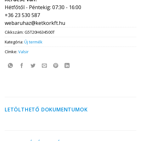
Hétfőtől - Péntekig: 07:30 - 16:00
+36 23 530 587
webaruhaz@ketkorkft.hu
Cikkszám:
G5T20H634500T
Kategória:
Új termék
Címke:
Valsir
LETÖLTHETŐ DOKUMENTUMOK