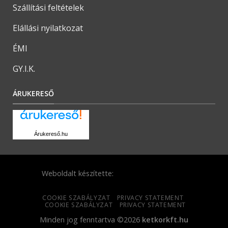
Szállítási feltételek
Elállási nyilatkozat
ÉMI
GY.I.K.
ÁRUKERESŐ
Árukereső.hu
Weboldalt készítette:
COOKIE SZABÁLYZAT
PRIVACY STATEMENT
COOKIE SZABÁLYZAT
PRIVACY STATEMENT
Minden jog fenntartva ©2026
ketkorkft.hu