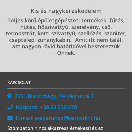
Kis és nagykereskedelem
Teljes körű épületgépészeti termékek, fűtés,
hűtés, hőszivattyú, szerelvény, cső,
termosztát, kerti szivattyú, szellőzés, szaniter,
csaptelep, zuhanykabin... Amit itt nem talál,
azt nagyon rövid határidővel beszerezzük
Önnek.
KAPCSOLAT
2051 Biatorbágy, Felvég utca 3.
Központ:
+36 23 530 570
E-mail:
webaruhaz@ketkorkft.hu
Szombaton nincs alkatrész értékesítés az