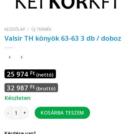
KEZDŐLAP
/
ÚJ TERMÉK
Valsir TH könyök 63-63 3 db / doboz
25 974
Ft
(nettó)
32 987
Ft
(bruttó)
Készleten
Valsir TH könyök 63-63 3 db / doboz mennyiség
KOSÁRBA TESZEM
Kérdése van?