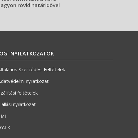
 nagyon rövid határidővel
JOGI NYILATKOZATOK
ltalános Szerződési Feltételek
datvédelmi nyilatkozat
zállítási feltételek
lállási nyilatkozat
ÉMI
Y.I.K.