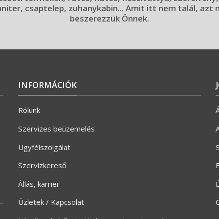
aniter, csaptelep, zuhanykabin... Amit itt nem talál, azt
beszerezzük Önnek.
INFORMÁCIÓK
Rólunk
Á
Szervizes beüzemelés
A
Ügyfélszolgálat
S
Szervizkereső
E
Állás, karrier
Üzletek / Kapcsolat
G