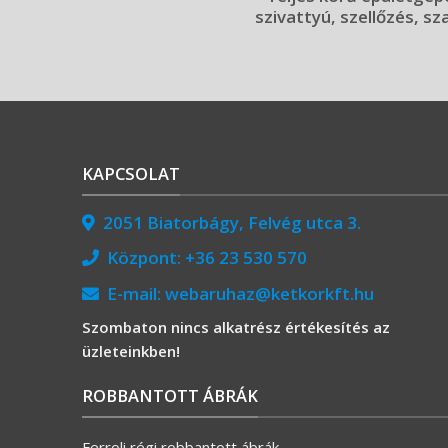
szivattyú, szellőzés, sz
KAPCSOLAT
2051 Biatorbágy, Felvég utca 3.
Központ:
+36 23 530 570
E-mail:
webaruhaz@ketkorkft.hu
Szombaton nincs alkatrész értékesítés az
üzleteinkben!
ROBBANTOTT ÁBRÁK
Ferroli régi robbantott ábrák