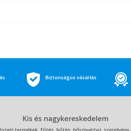
tás
Biztonságos vásárlás
Kis és nagykereskedelem
szeti termékek, fűtés, hűtés, hőszivattyú, szerelvény,