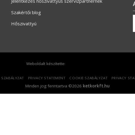
Jelentkezés hőszivattyús szervizpartnernek
Szakértői blog
Hőszivattyú
Weboldalt készítette:
 SZABÁLYZAT
PRIVACY STATEMENT
COOKIE SZABÁLYZAT
PRIVACY ST
Minden jog fenntartva ©2026
ketkorkft.hu