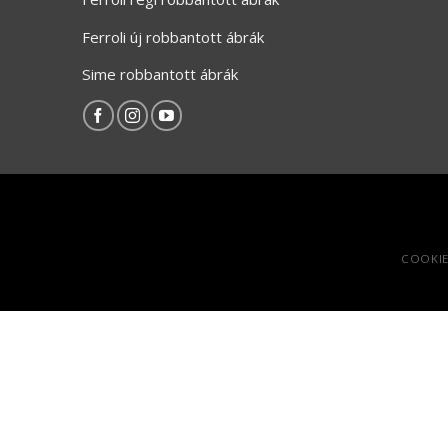
Ferroli új robbantott ábrák
Sime robbantott ábrák
COOKIE