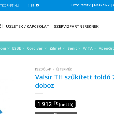
TKORKFT.HU
LETÖLTÉSEK
|
MÁRKÁINK
|
Ő
ÜZLETEK / KAPCSOLAT
SZERVIZPARTNEREKNEK
roni
ESBE
Cordivari
Zilmet
Sanit
WITA
ApenGr
KEZDŐLAP
/
ÚJ TERMÉK
Valsir TH szűkített toldó
doboz
1 912
Ft
(nettó)