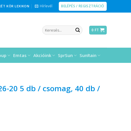
BELÉPÉS / REGISZTRÁCIÓ
Hírlevél
KÉT KÖR LEXIKON
Keresés
0
FT
a
következőre:
oup
Emtas
Akcióink
SprSun
SunRain
 26-20 5 db / csomag, 40 db /