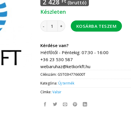
2 428
Ft
(bruttó)
Készleten
Valsir TH szűkített toldó 26-20 5 db / csoma
KOSÁRBA TESZEM
Kérdése van?
Hétfőtől - Péntekig: 07:30 - 16:00
+36 23 530 587
webaruhaz@ketkorkft.hu
Cikkszám:
G5T03H776600T
Kategória:
Új termék
Címke:
Valsir