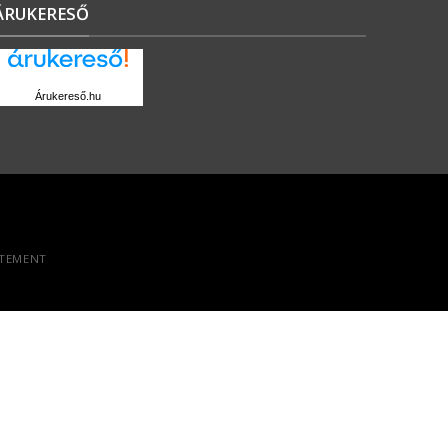
ÁRUKERESŐ
Árukereső.hu
ATEMENT