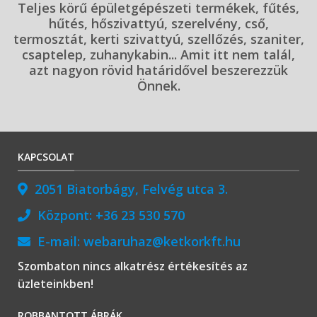
Teljes körű épületgépészeti termékek, fűtés,
hűtés, hőszivattyú, szerelvény, cső,
termosztát, kerti szivattyú, szellőzés, szaniter,
csaptelep, zuhanykabin... Amit itt nem talál,
azt nagyon rövid határidővel beszerezzük
Önnek.
KAPCSOLAT
2051 Biatorbágy, Felvég utca 3.
Központ:
+36 23 530 570
E-mail:
webaruhaz@ketkorkft.hu
Szombaton nincs alkatrész értékesítés az
üzleteinkben!
ROBBANTOTT ÁBRÁK