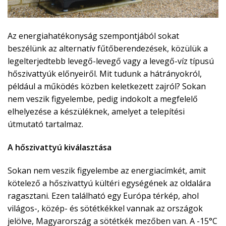
Az energiahatékonyság szempontjából sokat
beszélünk az alternatív fűtőberendezések, közülük a
legelterjedtebb levegő-levegő vagy a levegő-víz típusú
hőszivattyúk előnyeiről. Mit tudunk a hátrányokról,
például a működés közben keletkezett zajról? Sokan
nem veszik figyelembe, pedig indokolt a megfelelő
elhelyezése a készüléknek, amelyet a telepítési
útmutató tartalmaz.
A hőszivattyú kiválasztása
Sokan nem veszik figyelembe az energiacímkét, amit
kötelező a hőszivattyú kültéri egységének az oldalára
ragasztani. Ezen található egy Európa térkép, ahol
világos-, közép- és sötétkékkel vannak az országok
jelölve, Magyarország a sötétkék mezőben van. A -15°C