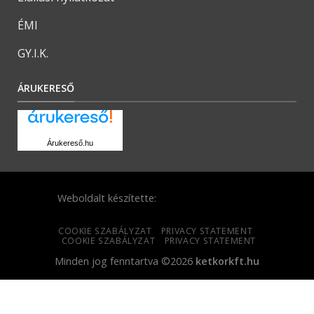
ÉMI
GY.I.K.
ÁRUKERESŐ
Árukereső.hu
Weboldalt készítette:
COOKIE SZABÁLYZAT
PRIVACY STATEMENT
COOKIE SZABÁLYZAT
PRIVACY STATEMENT
Minden jog fenntartva ©2026
ketkorkft.hu