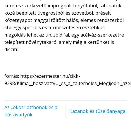
keretes szerkezetű impregnált fenyőfából, fafonatok
közé beépített üvegrostból és szövetből, préselt
kőzetgyapot maggal töltött hálós, elemes rendszerből
stb. Egy speciális és természetesen esztétikus
megoldás lehet az ún. zöld fal, egy acélváz-szerkezetre
telepített növénytakaró, amely még a kertünket is
díszíti.
forrás: https://ezermester.hu/cikk-
9298/Klima__hoszivattyU_es_a_zajterheles_Megijedni_aze
Az „okos” otthonok és a
Kazánok és tüzelőanyagai
hőszivattyúk