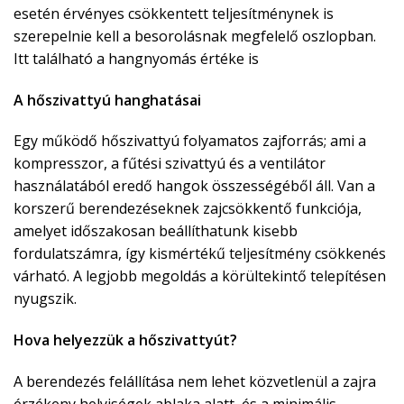
esetén érvényes csökkentett teljesítménynek is
szerepelnie kell a besorolásnak megfelelő oszlopban.
Itt található a hangnyomás értéke is
A hőszivattyú hanghatásai
Egy működő hőszivattyú folyamatos zajforrás; ami a
kompresszor, a fűtési szivattyú és a ventilátor
használatából eredő hangok összességéből áll. Van a
korszerű berendezéseknek zajcsökkentő funkciója,
amelyet időszakosan beállíthatunk kisebb
fordulatszámra, így kismértékű teljesítmény csökkenés
várható. A legjobb megoldás a körültekintő telepítésen
nyugszik.
Hova helyezzük a hőszivattyút?
A berendezés felállítása nem lehet közvetlenül a zajra