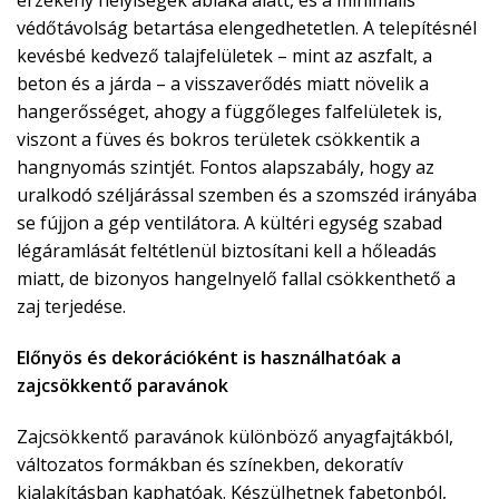
érzékeny helyiségek ablaka alatt, és a minimális
védőtávolság betartása elengedhetetlen. A telepítésnél
kevésbé kedvező talajfelületek – mint az aszfalt, a
beton és a járda – a visszaverődés miatt növelik a
hangerősséget, ahogy a függőleges falfelületek is,
viszont a füves és bokros területek csökkentik a
hangnyomás szintjét. Fontos alapszabály, hogy az
uralkodó széljárással szemben és a szomszéd irányába
se fújjon a gép ventilátora. A kültéri egység szabad
légáramlását feltétlenül biztosítani kell a hőleadás
miatt, de bizonyos hangelnyelő fallal csökkenthető a
zaj terjedése.
Előnyös és dekorációként is használhatóak a
zajcsökkentő paravánok
Zajcsökkentő paravánok különböző anyagfajtákból,
változatos formákban és színekben, dekoratív
kialakításban kaphatóak. Készülhetnek fabetonból,