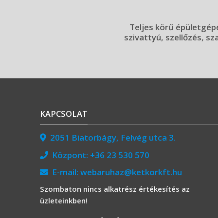
Teljes körű épületgépé
szivattyú, szellőzés, sz
KAPCSOLAT
2051 Biatorbágy, Felvég utca 3.
Központ:
+36 23 530 570
E-mail:
webaruhaz@ketkorkft.hu
Szombaton nincs alkatrész értékesítés az
üzleteinkben!