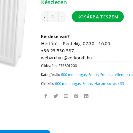
Készleten
Emtas lapradiátor 33-600/1200 mennyiség
KOSÁRBA TESZEM
Kérdése van?
Hétfőtől - Péntekig: 07:30 - 16:00
+36 23 530 587
webaruhaz@ketkorkft.hu
Cikkszám:
S33601200
Kategóriák:
600 mm magas
,
Emtas
,
Emtas acéllemez ra
Címkék:
600 mm magas
,
Emtas
,
Három soros / 33