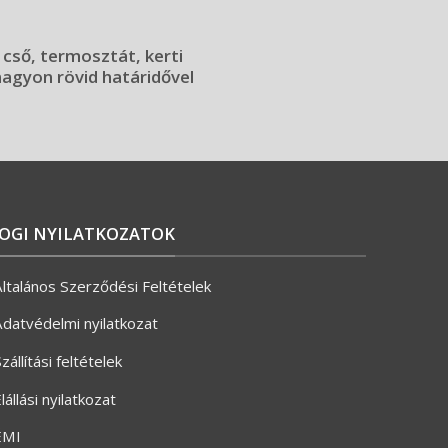
 cső, termosztát, kerti
 nagyon rövid határidővel
JOGI NYILATKOZATOK
ltalános Szerződési Feltételek
datvédelmi nyilatkozat
zállítási feltételek
lállási nyilatkozat
ÉMI