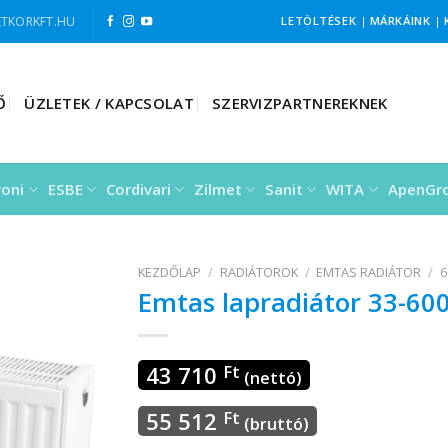
TKORKFT.HU
LETÖLTÉSEK
|
MÁRKÁINK
|
Ő
ÜZLETEK / KAPCSOLAT
SZERVIZPARTNEREKNEK
roni
ESBE
Cordivari
Zilmet
Sanit
WITA
ApenGr
KEZDŐLAP
/
RADIÁTOROK
/
EMTAS RADIÁTOR
/
6
Emtas lapradiátor 33-60
43 710
Ft
(nettó)
55 512
Ft
(bruttó)