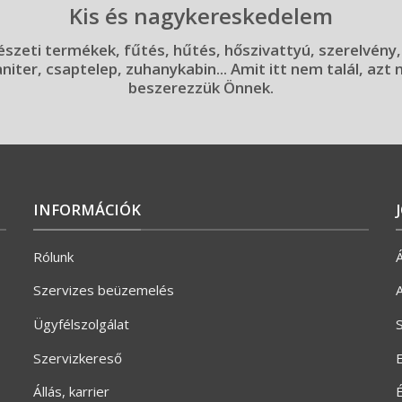
Kis és nagykereskedelem
szeti termékek, fűtés, hűtés, hőszivattyú, szerelvény,
aniter, csaptelep, zuhanykabin... Amit itt nem talál, azt
beszerezzük Önnek.
INFORMÁCIÓK
Rólunk
Á
Szervizes beüzemelés
A
Ügyfélszolgálat
S
Szervizkereső
E
Állás, karrier