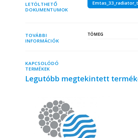
Emtas_33_radiator_t
LETÖLTHETŐ
DOKUMENTUMOK
TÖMEG
TOVÁBBI
INFORMÁCIÓK
KAPCSOLÓDÓ
TERMÉKEK
Legutóbb megtekintett termé