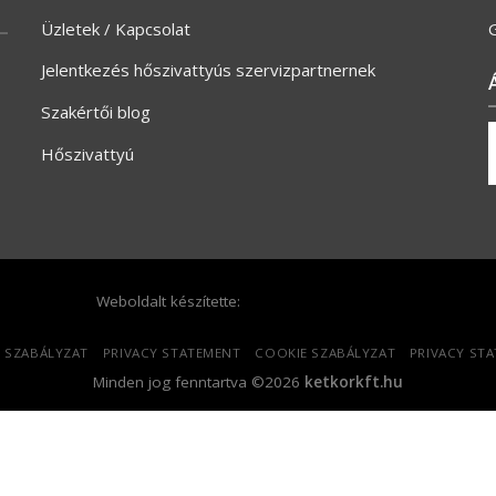
Üzletek / Kapcsolat
G
Jelentkezés hőszivattyús szervizpartnernek
Szakértői blog
Hőszivattyú
Weboldalt készítette:
 SZABÁLYZAT
PRIVACY STATEMENT
COOKIE SZABÁLYZAT
PRIVACY ST
Minden jog fenntartva ©2026
ketkorkft.hu