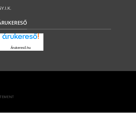
Y.I.K.
ÁRUKERESŐ
Árukereső.hu
ATEMENT