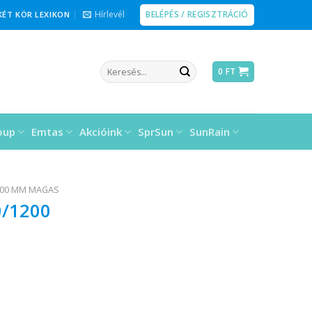
BELÉPÉS / REGISZTRÁCIÓ
Hírlevél
KÉT KÖR LEXIKON
Keresés
0
FT
a
következőre:
oup
Emtas
Akcióink
SprSun
SunRain
00 MM MAGAS
0/1200