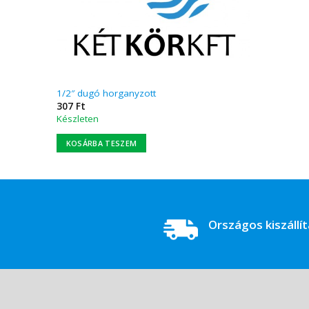
1/2″ dugó horganyzott
307
Ft
Készleten
KOSÁRBA TESZEM
Országos kiszállí