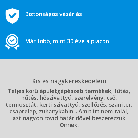
Biztonságos vásárlás
Már több, mint 30 éve a piacon
Kis és nagykereskedelem
Teljes körű épületgépészeti termékek, fűtés,
hűtés, hőszivattyú, szerelvény, cső,
termosztát, kerti szivattyú, szellőzés, szaniter,
csaptelep, zuhanykabin... Amit itt nem talál,
azt nagyon rövid határidővel beszerezzük
Önnek.