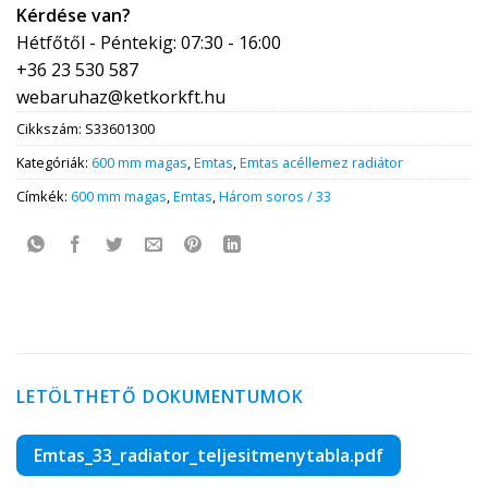
Kérdése van?
Hétfőtől - Péntekig: 07:30 - 16:00
+36 23 530 587
webaruhaz@ketkorkft.hu
Cikkszám:
S33601300
Kategóriák:
600 mm magas
,
Emtas
,
Emtas acéllemez radiátor
Címkék:
600 mm magas
,
Emtas
,
Három soros / 33
LETÖLTHETŐ DOKUMENTUMOK
Emtas_33_radiator_teljesitmenytabla.pdf