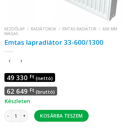
KEZDŐLAP
/
RADIÁTOROK
/
EMTAS RADIÁTOR
/
600 MM
MAGAS
Emtas lapradiátor 33-600/1300
49 330
Ft
(nettó)
62 649
Ft
(bruttó)
Készleten
Emtas lapradiátor 33-600/1300 mennyiség
KOSÁRBA TESZEM