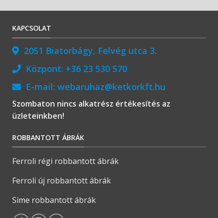
KAPCSOLAT
2051 Biatorbágy, Felvég utca 3.
Központ:
+36 23 530 570
E-mail:
webaruhaz@ketkorkft.hu
Szombaton nincs alkatrész értékesítés az
üzleteinkben!
ROBBANTOTT ÁBRÁK
Ferroli régi robbantott ábrák
Ferroli új robbantott ábrák
Sime robbantott ábrák